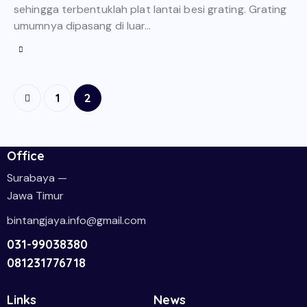
sehingga terbentuklah plat lantai besi grating. Grating
umumnya dipasang di luar…
1
2
Office
Surabaya —
Jawa Timur
bintangjaya.info@gmail.com
031-99038380
081231776718
Links
News