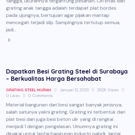
tangga, ukurannya tergantung pesanan. Ciri khas dari
grating anak tangga adalah terdapat plat bordes
pada ujungnya, bertujuan agar pijakan mantap
mencegah terjadi slip. Sampingnya tertutup semua,
jadi…
Dapatkan Besi Grating Steel di Surabaya
– Berkualitas Harga Bersahabat
GRATING STEEL MURAH
Januari 12, 2023
262K
Views
0
Likes
0
Comments
Material bangunan dari besi sangat banyak jenisnya,
salah satunya yakni grating. Grating ini terbentuk dari
plat besi dan juga besi beton ulir yang di rangkai
menjadi 1 dengan pengelasan. Umumnya grating ini
dipakai untuk lantai bangunan industri pabrik, lantai